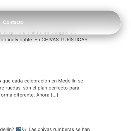
Contacto
más que una salida con amigos: es
uerdo inolvidable. En CHIVAS TURÍSTICAS
ue cada celebración en Medellín se
re ruedas, son el plan perfecto para
forma diferente. Ahora […]
dellín? 🌃🎶 Las chivas rumberas se han