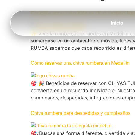
Consejos para tu recorrido en chiva rumbera Med
Inicio
✨ Vive la rumba sobre ruedas en Medellín co
sumergirse en un ambiente de música, luces y
RUMBA sabemos que cada recorrido es difere
Cómo reservar una chiva rumbera en Medellín
🎯 🎉 Beneficios de reservar con CHIVAS 
convierta en un recuerdo inolvidable. Nuestr
cumpleaños, despedidas, integraciones empres
Chiva rumbera para despedidas y cumpleaños
🎯¿Buscas una forma diferente, divertida y 