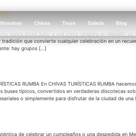
ellín
Nosotros
Chivas
Tours
Galería
Blog
mo nunca antes Subir a una chiva rumbera en Medellín es 
 tradición que convierte cualquier celebración en un rec
nte: hay grupos […]
TURÍSTICAS RUMBA En CHIVAS TURÍSTICAS RUMBA hacemos q
os buses típicos, convertidos en verdaderas discotecas sob
ariales o simplemente para disfrutar de la ciudad de una 
auténtica de celebrar un cumpleaños o una despedida en Me